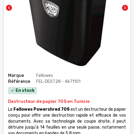
chevron_left
chevron_right
Marque
Fellowes
Référence
FEL-DEST28 - 4671101
En stock
check
Destructeur de papier 70S en Tunisie
Le
Fellowes Powershred 70S
est un destructeur de papier
conçu pour offrir une destruction rapide et efficace de vos
documents. Avec sa technologie de coupe droite, il peut
détruire jusqu'à 14 feuilles en une seule passe, notamment
vos documents en bandes de 5,8 mm.