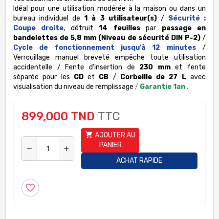
Idéal pour une utilisation modérée à la maison ou dans un
bureau individuel de
1 à 3 utilisateur(s)
/
Sécurité :
Coupe droite
, détruit
14 feuilles
par
passage en
bandelettes de 5,8 mm
(Niveau de sécurité DIN P-2)
/
Cycle de fonctionnement jusqu'à 12 minutes
/
Verrouillage manuel breveté empêche toute utilisation
accidentelle / Fente d'insertion de
230 mm
et fente
séparée pour les
CD
et
CB
/
Corbeille de 27 L
avec
visualisation du niveau de remplissage
/
Garantie 1an
.
899,000 TND
TTC
shopping_cart
AJOUTER AU
PANIER
remove
add
ACHAT RAPIDE
favorite_border