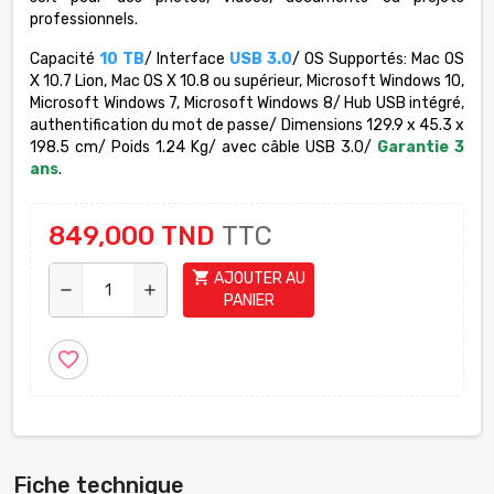
professionnels.
Capacité
10 TB
/ Interface
USB 3.0
/ OS Supportés: Mac OS
X 10.7 Lion, Mac OS X 10.8 ou supérieur, Microsoft Windows 10,
Microsoft Windows 7, Microsoft Windows 8/ Hub USB intégré,
authentification du mot de passe/ Dimensions 129.9 x 45.3 x
198.5 cm/ Poids 1.24 Kg/ avec câble USB 3.0/
Garantie 3
ans
.
849,000 TND
TTC
shopping_cart
AJOUTER AU
remove
add
PANIER
favorite_border
Fiche technique