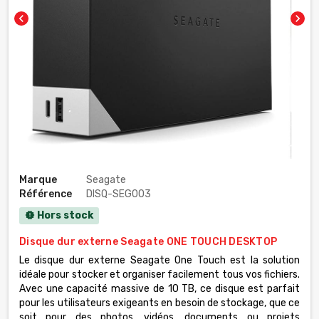
chevron_left
chevron_right
Marque
Seagate
Référence
DISQ-SEG003
Hors stock
new_releases
Disque dur externe Seagate ONE TOUCH DESKTOP
Le disque dur externe Seagate One Touch est la solution
idéale pour stocker et organiser facilement tous vos fichiers.
Avec une capacité massive de 10 TB, ce disque est parfait
pour les utilisateurs exigeants en besoin de stockage, que ce
soit pour des photos, vidéos, documents ou projets