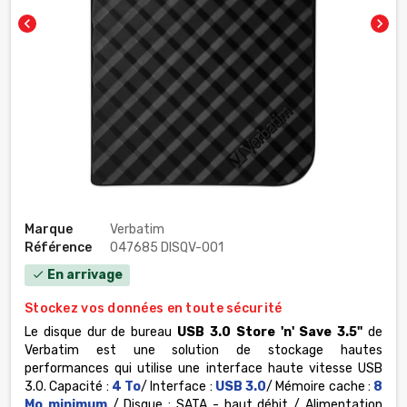
chevron_left
chevron_right
Marque
Verbatim
Référence
047685 DISQV-001
En arrivage
check
Stockez vos données en toute sécurité
Le disque dur de bureau
USB 3.0 Store 'n' Save
3.5"
de
Verbatim est une solution de stockage hautes
performances qui utilise une interface haute vitesse USB
3.0.
Capacité :
4 To
/ Interface :
USB 3.0
/ Mémoire cache :
8
Mo minimum
/ Disque : SATA - haut débit / Alimentation