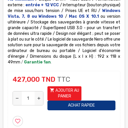
externe :
entrée + 12 VCC
/ Interrupteur (bouton physique)
de mise sous/hors tension / Prises UE et RU /
Windows
Vista, 7, 8 ou Windows 10
/
Mac OS X 10.1
ou version
ultérieure / Stockage des sauvegardes à grande vitesse et
grande capacité / SuperSpeed USB 3.0 - pour un transfert
de données ultra rapide / Design noir élégant ; peut se poser
à plat ou sur le côté / Le logiciel de sauvegarde Nero offre une
solution sure pour la sauvegarde de vos fichiers depuis votre
ordinateur de bureau ou portable / Logiciel d'économie
d'énergie / Dimensions du disque (L x l x H) : 192 x 118 x
49mm
/
Garantie 1an
.
427,000 TND
TTC
shopping_cart
AJOUTER AU
PANIER
remove
add
ACHAT RAPIDE
favorite_border