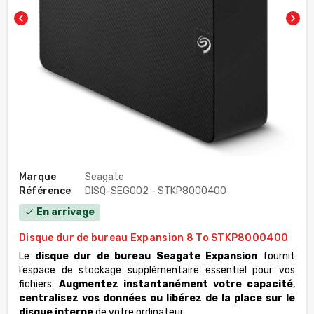
chevron_left
chevron_right
Marque
Seagate
Référence
DISQ-SEG002 - STKP8000400
En arrivage
check
Disque dur de bureau Expansion 8 To STKP8000400
Le
disque dur de bureau Seagate Expansion
fournit
l’espace de stockage supplémentaire essentiel pour vos
fichiers.
Augmentez instantanément votre capacité
,
centralisez vos données ou libérez de la place sur le
disque interne
de votre ordinateur.