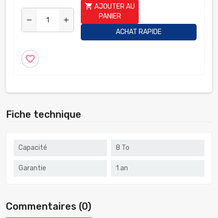
shopping_cart
AJOUTER AU
PANIER
remove
add
ACHAT RAPIDE
favorite_border
Fiche technique
Capacité
8 To
Garantie
1 an
Commentaires (0)