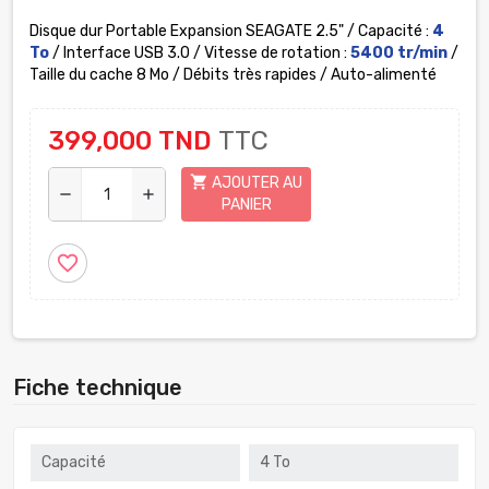
Disque dur Portable Expansion SEAGATE 2.5" /
Capacité
:
4
To
/
Interface
USB 3.0 /
Vitesse de rotation :
5400 tr/min
/
Taille du cache
8 Mo /
Débits très rapides / Auto-alimenté
399,000 TND
TTC
shopping_cart
AJOUTER AU
remove
add
PANIER
favorite_border
Fiche technique
Capacité
4 To