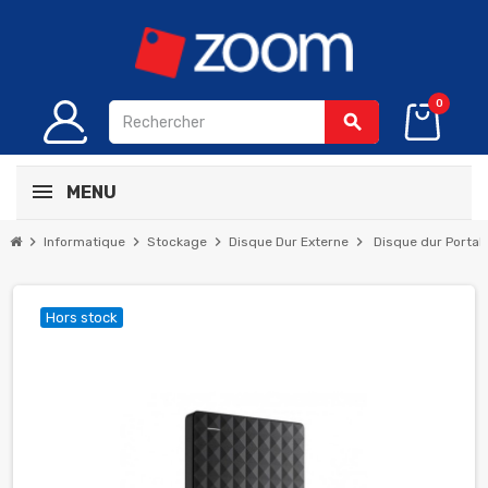
0
search
MENU
chevron_right
chevron_right
chevron_right
chevron_right
Informatique
Stockage
Disque Dur Externe
Disque dur Portab
Hors stock