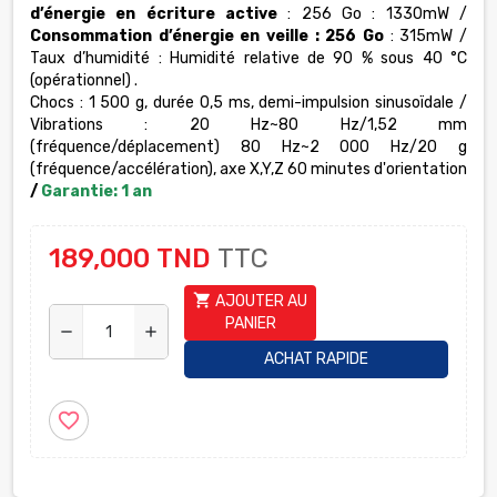
d’énergie en écriture active
: 256 Go : 1330mW /
Consommation d’énergie en veille : 256 Go
: 315mW /
Taux d’humidité : Humidité relative de 90 % sous 40 °C
(opérationnel) .
Chocs : 1 500 g, durée 0,5 ms, demi-impulsion sinusoïdale /
Vibrations : 20 Hz~80 Hz/1,52 mm
(fréquence/déplacement) 80 Hz~2 000 Hz/20 g
(fréquence/accélération), axe X,Y,Z 60 minutes d'orientation
/
Garantie: 1 an
189,000 TND
TTC
shopping_cart
AJOUTER AU
PANIER
remove
add
ACHAT RAPIDE
favorite_border