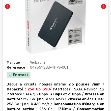
chevron_left
chevron_right
Marque
Verbatim
Référence
049351 SSD-INT-V-001
En stock
check
Disque à circuits intégrés interne
2,5 pouces
7mm
/
Capacité :
256 Go SSD
/ Interfaces : SATA Révision 3.2
Interface SATA
1,5 Gbps
,
3 Gbps
et
6 Gbps
/
Vitesse en
lecture :
256 Go : jusqu’à 550 Mo/s /
Vitesse en écriture :
256 Go : jusqu’à 460 Mo/s /
Consommation d’énergie en
lecture active
: 256 Go : 1310mW /
Consommation