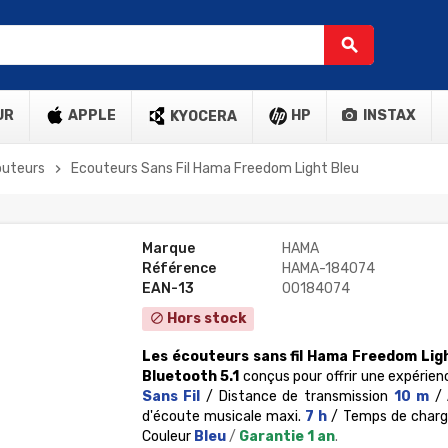
search
UR
APPLE
HP
INSTAX
KYOCERA
outeurs
Ecouteurs Sans Fil Hama Freedom Light Bleu
chevron_right
Marque
HAMA
Référence
HAMA-184074
EAN-13
00184074
Hors stock
block
Les écouteurs sans fil Hama Freedom Li
Bluetooth 5.1
conçus pour offrir une expérienc
Sans Fil
/ Distance de transmission
10 m
/
d'écoute musicale maxi.
7 h
/ Temps de charg
Couleur
Bleu
/
Garantie 1 an
.