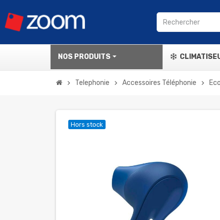
NOS PRODUITS
CLIMATISE
Telephonie
Accessoires Téléphonie
Ec
chevron_right
chevron_right
chevron_right
Hors stock