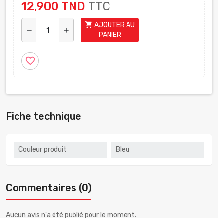
12,900 TND
TTC
shopping_cart
AJOUTER AU
remove
add
PANIER
favorite_border
Fiche technique
Couleur produit
Bleu
Commentaires (0)
Aucun avis n'a été publié pour le moment.