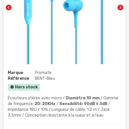
chevron_left
chevron_right
Marque
Promate
Référence
BENT-Bleu
Hors stock
new_releases
Écouteurs stéréo avec micro /
Diamètre 10 mm
/ Gamme
de fréquence:
20-20KHz
/
Sensibilité: 90dB ± 3dB
/
Impédance 18Ω ± 10% / Longueur de câble: 1.2 m / Jack
3.5mm / Conception résistante à la sueur et à l'eau