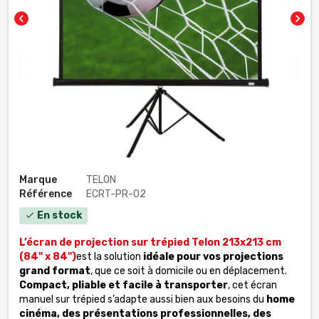
chevron_left
chevron_right
Marque
TELON
Référence
ECRT-PR-02
En stock
check
L’écran de projection sur trépied Telon 213x213 cm
(84" x 84")
est la solution
idéale pour vos projections
grand format
, que ce soit à domicile ou en déplacement.
Compact, pliable et facile à transporter
, cet écran
manuel sur trépied s’adapte aussi bien aux besoins du
home
cinéma, des présentations professionnelles, des