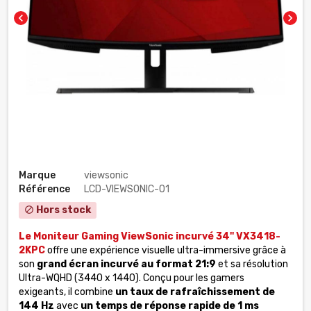
chevron_left
chevron_right
Marque
viewsonic
Référence
LCD-VIEWSONIC-01
Hors stock
block
Le Moniteur Gaming ViewSonic incurvé 34'' VX3418-
2KPC
offre une expérience visuelle ultra-immersive grâce à
son
grand écran incurvé au format 21:9
et sa résolution
Ultra-WQHD (3440 x 1440). Conçu pour les gamers
exigeants, il combine
un taux de rafraîchissement de
144 Hz
avec
un temps de réponse rapide de 1 ms