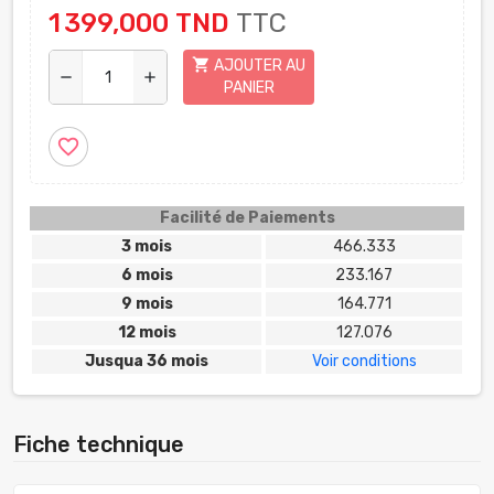
1 399,000 TND
TTC
shopping_cart
AJOUTER AU
remove
add
PANIER
favorite_border
Facilité de Paiements
3 mois
466.333
6 mois
233.167
9 mois
164.771
12 mois
127.076
Jusqua 36 mois
Voir conditions
Fiche technique