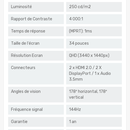
Luminosité
250 cd/m2
Rapport de Contraste
4 000:1
Temps de réponse
(MPRT): 1ms
Taille de l'écran
34 pouces
Résolution Ecran
QHD (3440 x 1440px)
Connecteurs
2 x HDMI 2.0 / 2 X
DisplayPort / 1 x Audio
3.5mm
Angles de vision
178º horizontal, 178º
vertical
Fréquence signal
144Hz
Garantie
1 an