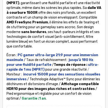
(MPRT)
, garantissant une fluidité parfaite et une réactivité
optimale, même dans les scènes les plus rapides. Sa
dalle VA
à courbure 1500R
offre des noirs profonds, un excellent
contraste et un champ de vision enveloppant. Compatible
AMD FreeSync Premium
, il élimine les effets de tearing et
de stuttering pour un gameplay sans accroc. Son design
moderne
sans bordures
, ses haut-parleurs intégrés et ses
technologies de confort visuel (anti-scintillement, filtre
lumière bleue) en font un écran complet, aussi performant
que confortable.
Écran :
PC gamer ultra-large 21:9 pour une immersion
maximale
/ Taux de rafraîchissement
:
jusqu’à 180 Hz
pour une fluidité parfaite
/
Temps de réponse :
ultra-
rapide de 1 ms (MPRT)
pour une grande réactivité
/
Moniteur :
incurvé 1500R pour des sensations visuelles
immersives
/ Technologie Adaptive™ Sync pour éliminer les
déchirures et distorsions d’image /
Affichage compatible
HDR10 pour des images plus riches et contrastées
/
Pied ergonomique et réglable pour un confort de vision
optimal /
Garantie :1 an
.