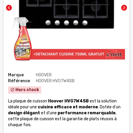
chevron_left
chevron_right
Marque
HOOVER
Référence
HOOVER HVG7W4SB
Hors stock
block
La plaque de cuisson
Hoover HVG7W4SB
est la solution
idéale pour une
cuisine efficace et moderne
. Dotée d'un
design élégant
et d'une
performance remarquable
,
cette plaque de cuisson est la garantie de plats réussis à
chaque fois.