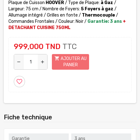
Plaque de Cuisson
HOOVER
/ Type de Plaque:
à Gaz
/
Largeur: 75 cm / Nombre de Foyers:
5 Foyers à gaz
/
Allumage intégré / Grilles en fonte /
Thermocouple
/
Commandes Frontales / Couleur: Noir /
Garantie: 3 ans
+
DETACHANT
CUISINE
750ML
999,000 TND
TTC
shopping_cart
AJOUTER AU
remove
add
PANIER
favorite_border
Fiche technique
Garantie
3 ans