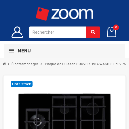
0
search
MENU
chevron_right
chevron_right
Électroménager
Plaque de Cuisson HOOVER HVG7W4SB 5 Feux 75 
Hors stock