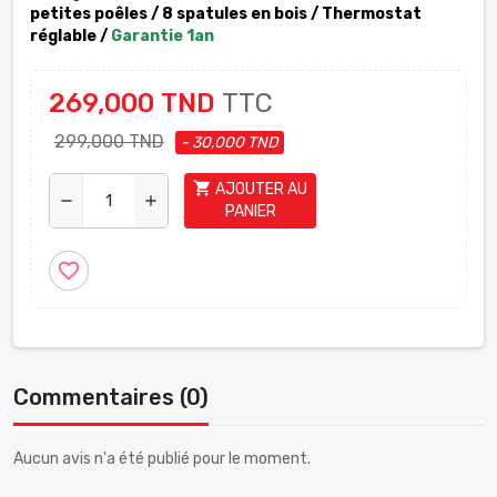
petites poêles / 8 spatules en bois / Thermostat
réglable /
Garantie 1an
269,000 TND
TTC
299,000 TND
- 30,000 TND
shopping_cart
AJOUTER AU
remove
add
PANIER
favorite_border
Commentaires (0)
Aucun avis n'a été publié pour le moment.