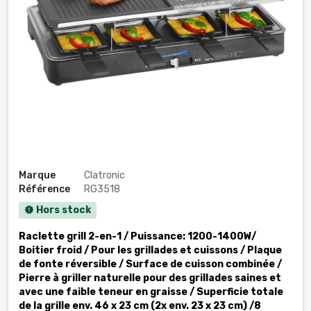
Marque
Clatronic
Référence
RG3518
Hors stock
new_releases
Raclette grill 2-en-1 / Puissance: 1200-1400W/
Boitier froid / Pour les grillades et cuissons / Plaque
de fonte réversible / Surface de cuisson combinée /
Pierre à griller naturelle pour des grillades saines et
avec une faible teneur en graisse / Superficie totale
de la grille env. 46 x 23 cm (2x env. 23 x 23 cm) /8