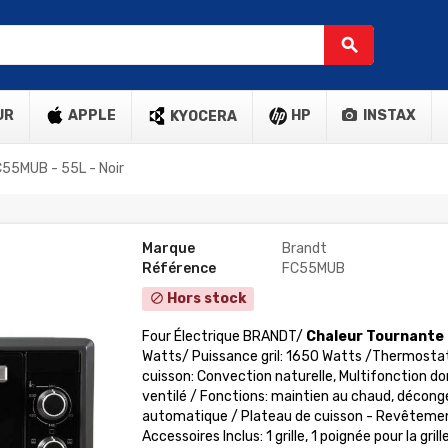
search
UR
APPLE
HP
INSTAX
KYOCERA
C55MUB - 55L - Noir
Marque
Brandt
Référence
FC55MUB
Hors stock
block
Four Électrique BRANDT/
Chaleur Tournante
Watts/ Puissance gril: 1650 Watts /Thermostat
cuisson: Convection naturelle, Multifonction dont
ventilé / Fonctions: maintien au chaud, décongé
automatique / Plateau de cuisson - Revêtement 
Accessoires Inclus: 1 grille, 1 poignée pour la gril