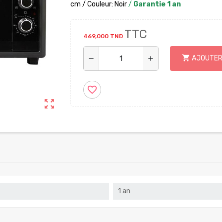
cm / Couleur: Noir
/
Garantie 1 an
TTC
469,000 TND
shopping_cart
AJOUTER
remove
add
favorite_border
zoom_out_map
1 an