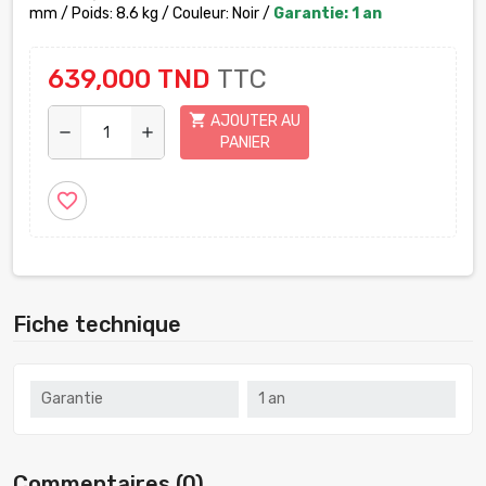
mm / Poids: 8.6 kg / Couleur: Noir /
Garantie: 1 an
639,000 TND
TTC
shopping_cart
AJOUTER AU
remove
add
PANIER
favorite_border
Fiche technique
Garantie
1 an
Commentaires (0)