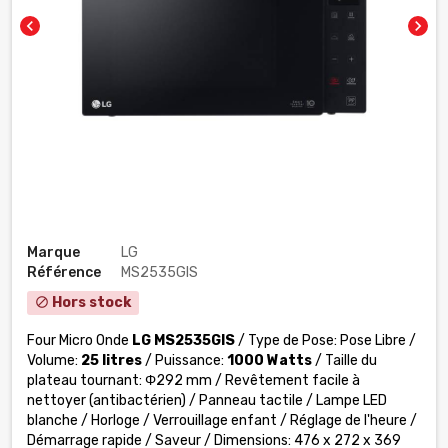
chevron_left
chevron_right
Marque
LG
Référence
MS2535GIS
Hors stock
block
Four Micro Onde
LG MS2535GIS
/ Type de Pose: Pose Libre /
Volume:
25 litres
/ Puissance:
1000 Watts
/ Taille du
plateau tournant: Φ292 mm / Revêtement facile à
nettoyer (antibactérien) / Panneau tactile / Lampe LED
blanche / Horloge / Verrouillage enfant / Réglage de l'heure /
Démarrage rapide / Saveur / Dimensions: 476 x 272 x 369