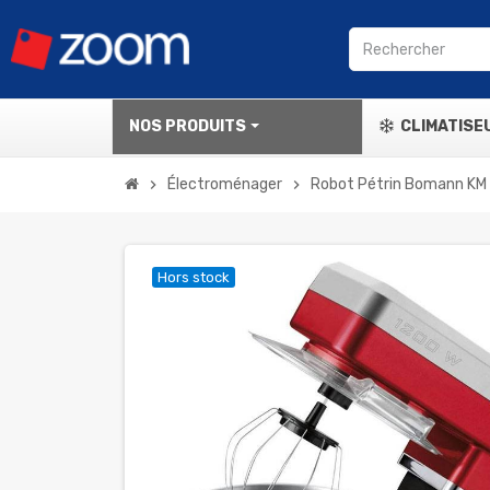
NOS PRODUITS
CLIMATISE
Électroménager
Robot Pétrin Bomann KM
chevron_right
chevron_right
Hors stock