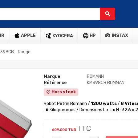
search
UR
APPLE
HP
INSTAX
KYOCERA
 398CB - Rouge
Marque
BOMANN
Référence
KM398CB BOMMAN
Hors stock
block
Robot Pétrin Bomann /
1200 watts
/
8 Vites
:
6
Kilogrammes / Dimensions L x L x H : 32.6 x 
TTC
609,000 TND