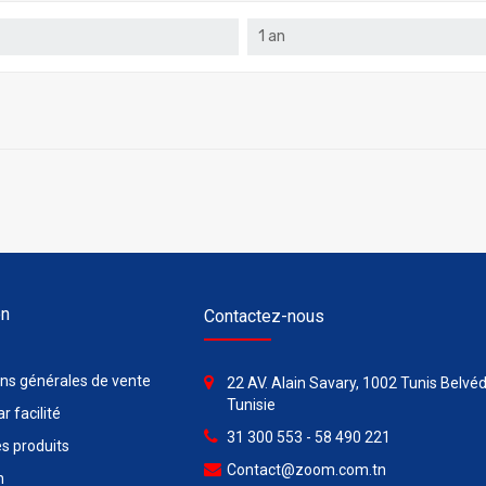
1 an
on
Contactez-nous
ons générales de vente
22 AV. Alain Savary, 1002 Tunis Belvéd
Tunisie
r facilité
31 300 553 - 58 490 221
s produits
Contact@zoom.com.tn
n