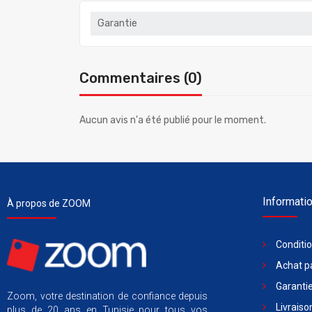
Garantie
Commentaires (0)
Aucun avis n'a été publié pour le moment.
Informati
À propos de ZOOM
Conditi
Achat pa
Garantie
Zoom, votre destination de confiance depuis
Livraiso
plus de 20 ans en Tunisie pour tous vos