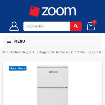
0
search
MENU
chevron_right
chevron_right
Électroménager
Réfrigérateur Telefunken 283W 237L Less Frost - 
Hors stock