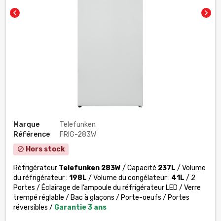
chevron_left
chevron_right
Marque
Telefunken
Référence
FRIG-283W
Hors stock
block
Réfrigérateur
Telefunken 283W
/ Capacité
237L
/ Volume
du réfrigérateur :
198L
/ Volume du congélateur :
41L
/ 2
Portes / Éclairage de l’ampoule du réfrigérateur LED / Verre
trempé réglable / Bac à glaçons / Porte-oeufs / Portes
réversibles /
Garantie 3 ans