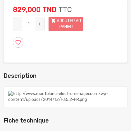
829,000 TND
TTC
shopping_cart
AJOUTER AU
remove
add
PANIER
favorite_border
Description
Fiche technique