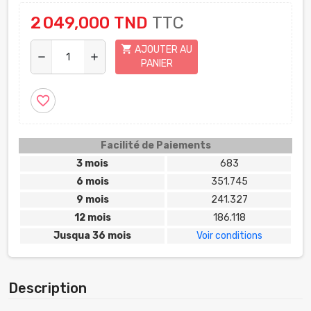
2 049,000 TND
TTC
shopping_cart
AJOUTER AU
remove
add
PANIER
favorite_border
Facilité de Paiements
3 mois
683
6 mois
351.745
9 mois
241.327
12 mois
186.118
Jusqua 36 mois
Voir conditions
Description