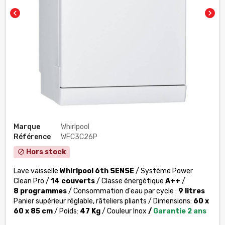
chevron_left
chevron_right
Marque
Whirlpool
Référence
WFC3C26P
Hors stock
block
Lave vaisselle
Whirlpool 6th SENSE
/
Système Power
Clean Pro
/
14 couverts
/
Classe énergétique
A++
/
8 programmes
/ Consommation d'eau par cycle :
9 litres
Panier supérieur réglable, râteliers pliants / Dimensions:
60 x
60 x 85 cm
/ Poids:
47 Kg
/ Couleur Inox
/
Garantie 2 ans