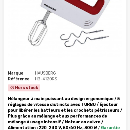
Marque
HAUSBERG
Référence
HB-4120RS
Hors stock
block
Mélangeur à main puissant au design ergonomique / 5
réglages de vitesse distincts avec TURBO / Éjecteur
pour libérer les batteurs et les crochets pétrisseurs /
Plus grâce au mélange et aux performances de
mélange à usage intensif / Moteur en cuivre /
Alimentation : 220-240 V, 50/60 Hz, 300 W
/
Garantie