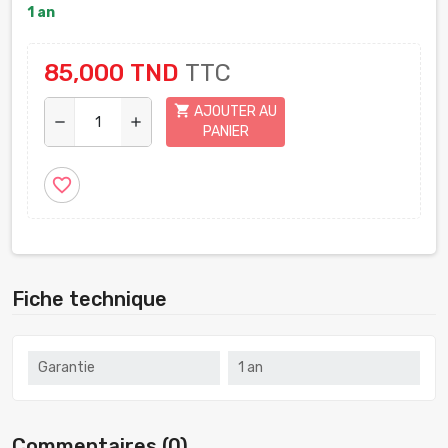
1 an
85,000 TND
TTC
shopping_cart
AJOUTER AU
remove
add
PANIER
favorite_border
Fiche technique
Garantie
1 an
Commentaires (0)