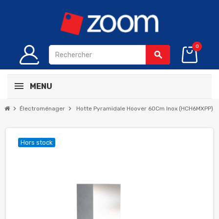
0
search
MENU
chevron_right
chevron_right
Électroménager
Hotte Pyramidale Hoover 60Cm Inox (HCH6MXPP)
Hors stock