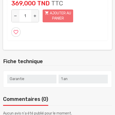
369,000 TND
TTC
shopping_cart
AJOUTER AU
remove
add
PANIER
favorite_border
Fiche technique
Garantie
1 an
Commentaires (0)
Aucun avis n'a été publié pour le moment.