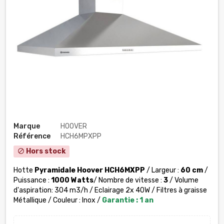
Marque
HOOVER
Référence
HCH6MPXPP
Hors stock
block
Hotte
Pyramidale Hoover
HCH6MXPP
/ Largeur :
60 cm
/
Puissance :
1000 Watts
/ Nombre de vitesse :
3
/ Volume
d'aspiration: 304 m3/h / Eclairage 2x 40W / Filtres à graisse
Métallique / Couleur : Inox /
Garantie : 1 an