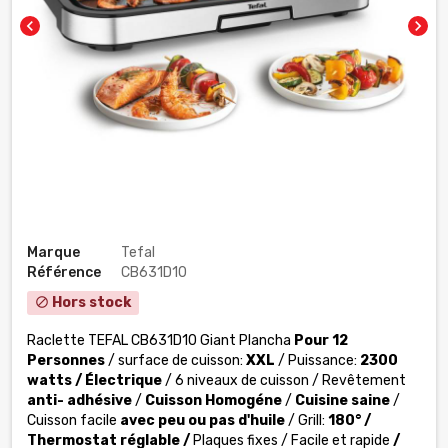
chevron_left
chevron_right
Marque
Tefal
Référence
CB631D10
Hors stock
block
Raclette TEFAL CB631D10 Giant Plancha
Pour 12
Personnes
/
surface de cuisson:
XXL
/ Puissance:
2300
watts /
Électrique
/
6 niveaux de cuisson
/ Revêtement
anti- adhésive
/
Cuisson Homogéne
/
Cuisine saine
/
Cuisson facile
avec peu ou pas d'huile
/ Grill:
180° /
Thermostat réglable /
Plaques fixes / Facile et rapide
/