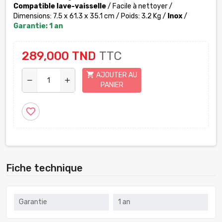
Compatible lave-vaisselle
/ Facile à nettoyer /
Dimensions: 7.5 x 61.3 x 35.1 cm / Poids: 3.2 Kg /
Inox
/
Garantie: 1 an
289,000 TND
TTC
shopping_cart
AJOUTER AU
remove
add
PANIER
favorite_border
Fiche technique
Garantie
1 an