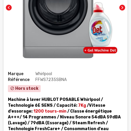
chevron_left
chevron_right
Marque
Whirlpool
Référence
FFWS7235SBNA
Hors stock
block
Machine à laver HUBLOT POSABLE Whirlpool
/
Technologie 6E SENS /
Capacité:
7Kg
/
Vitesse
d'essorage
:
1200 tours-min
/
Classe énergétique
A+++/ 14 Programmes /
Niveau Sonore 54dBA 59dBA
(Lavage) / 79dBA (Essorage) /
Steam Refresh
/
Technologie FreshCare+ /
Consommation d'eau