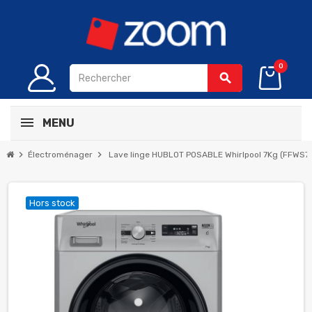
0
search
MENU
chevron_right
chevron_right
Électroménager
Lave linge HUBLOT POSABLE Whirlpool 7Kg (FFWS72
Hors stock