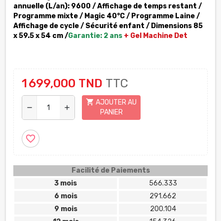
annuelle (L/an)
: 9600 / Affichage de temps restant /
Programme mixte / Magic 40°C /
Programme Laine
/
Affichage de cycle /
Sécurité enfant
/ Dimensions 85
x 59.5 x 54 cm /
Garantie: 2 ans
+ Gel Machine Det
1 699,000 TND
TTC
shopping_cart
AJOUTER AU
remove
add
PANIER
favorite_border
Facilité de Paiements
3 mois
566.333
6 mois
291.662
9 mois
200.104