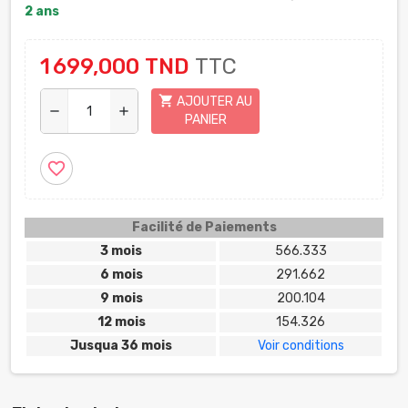
2 ans
1 699,000 TND
TTC
shopping_cart
AJOUTER AU
remove
add
PANIER
favorite_border
Facilité de Paiements
3 mois
566.333
6 mois
291.662
9 mois
200.104
12 mois
154.326
Jusqua 36 mois
Voir conditions