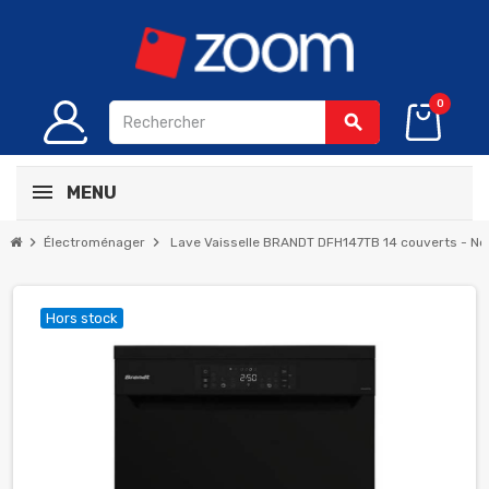
0
search
MENU
chevron_right
chevron_right
Électroménager
Lave Vaisselle BRANDT DFH147TB 14 couverts - Noi
Hors stock