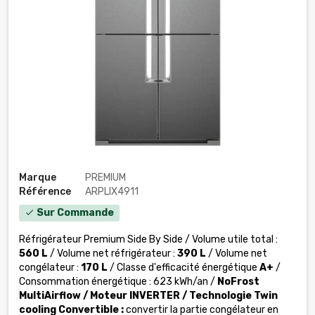
Marque
PREMIUM
Référence
ARPLIX4911
Sur Commande
check
Réfrigérateur Premium Side By Side / Volume utile total :
560 L
/ Volume net réfrigérateur :
390 L
/ Volume net
congélateur :
170 L
/ Classe d'efficacité énergétique
A+
/
Consommation énergétique : 623 kWh/an /
NoFrost
MultiAirflow /
Moteur INVERTER /
Technologie Twin
cooling Convertible :
convertir la partie congélateur en