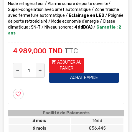
Mode réfrigérateur / Alarme sonore de porte ouverte/
Super-congélation avec arrêt automatique / Zone fraîche
avec fermeture automatique /
Eclairage en LED
/ Poignée
de porte rétroéclairé / Mode economie d’energie / Classe
climatique : SN-T / Niveau sonore
: 46dB(A)
/
Garantie : 2
ans
4 989,000 TND
TTC
shopping_cart
AJOUTER AU
PANIER
remove
add
ACHAT RAPIDE
favorite_border
Facilité de Paiements
3 mois
1663
6 mois
856.445