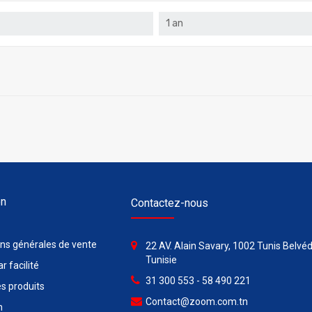
1 an
on
Contactez-nous
ons générales de vente
22 AV. Alain Savary, 1002 Tunis Belvéd
Tunisie
r facilité
31 300 553 - 58 490 221
s produits
Contact@zoom.com.tn
n