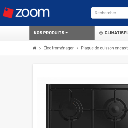
NOS PRODUITS
CLIMATISE
Électroménager
Plaque de cuisson encas
chevron_right
chevron_right