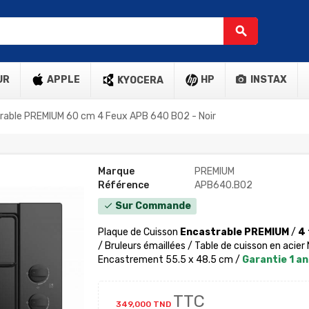
search
UR
APPLE
HP
INSTAX
KYOCERA
trable PREMIUM 60 cm 4 Feux APB 640 B02 - Noir
Marque
PREMIUM
Référence
APB640.B02
Sur Commande
check
Plaque de Cuisson
Encastrable PREMIUM
/
4 
/ Bruleurs émaillées / Table de cuisson en acier
Encastrement 55.5 x 48.5 cm /
Garantie 1 an
TTC
349,000 TND