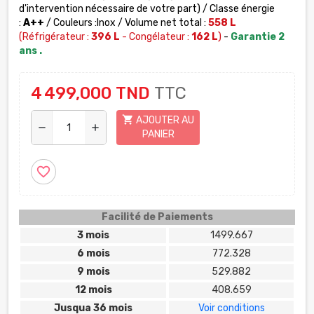
d'intervention nécessaire de votre part) / Classe énergie
:
A++
/ Couleurs :Inox / Volume net total :
558 L
(Réfrigérateur :
396 L
- Congélateur :
162 L
)
-
Garantie 2
ans .
4 499,000 TND
TTC
shopping_cart
AJOUTER AU
remove
add
PANIER
favorite_border
Facilité de Paiements
3 mois
1499.667
6 mois
772.328
9 mois
529.882
12 mois
408.659
Jusqua 36 mois
Voir conditions