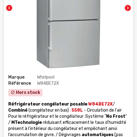
chevron_left
chevron_right
Marque
Whirlpool
Référence
W84BE72X
Hors stock
block
Réfrigérateur congélateur posable
W84BE72X
/
Combiné
(congélateur en bas) :
558L
- Circulation de l'air
Pour le réfrigérateur et le congélateur :Système "
No Frost
"
/
MTechnologie
réduisant efficacement le taux d’humidité
présent à l’intérieur du congélateur et empêchant ainsi
l’accumulation de givre. / Dégivrages
automatiques
(pas