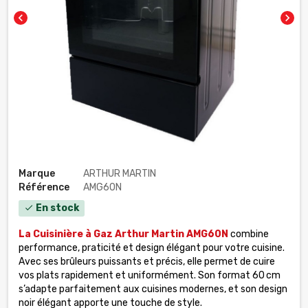
chevron_left
chevron_right
Marque
ARTHUR MARTIN
Référence
AMG60N
En stock
check
La Cuisinière à Gaz Arthur Martin AMG60N
combine
performance, praticité et design élégant pour votre cuisine.
Avec ses brûleurs puissants et précis, elle permet de cuire
vos plats rapidement et uniformément. Son format 60 cm
s’adapte parfaitement aux cuisines modernes, et son design
noir élégant apporte une touche de style.