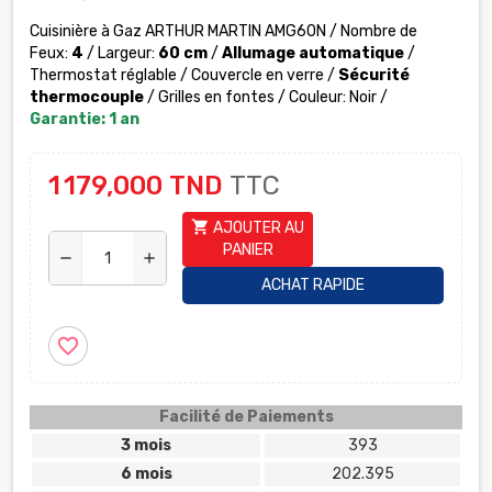
Cuisinière à Gaz
ARTHUR MARTIN
AMG60N / Nombre de
Feux:
4
/ Largeur:
60 cm
/
Allumage automatique
/
Thermostat réglable / Couvercle en verre /
Sécurité
thermocouple
/ Grilles en fontes / Couleur: Noir /
Garantie: 1 an
1 179,000 TND
TTC
shopping_cart
AJOUTER AU
PANIER
remove
add
ACHAT RAPIDE
favorite_border
Facilité de Paiements
3 mois
393
6 mois
202.395