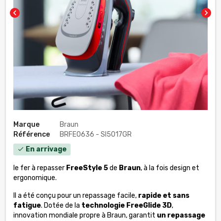
chevron_left
chevron_right
Marque
Braun
Référence
BRFE0636 - SI5017GR
En arrivage
check
le fer à repasser
FreeStyle
5
de
Braun
, à la fois design et
ergonomique.
Il a été conçu pour un repassage facile,
rapide et sans
fatigue
. Dotée de la
technologie FreeGlide 3D
,
innovation mondiale propre à Braun, garantit
un repassage