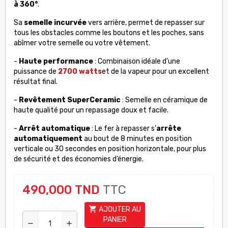
à 360°
.
Sa
semelle incurvée
vers arrière, permet de repasser sur
tous les obstacles comme les boutons et les poches, sans
abîmer votre semelle ou votre vêtement.
-
Haute performance
: Combinaison idéale d’une
puissance de
2700 watts
et de la vapeur pour un excellent
résultat final.
-
Revêtement SuperCeramic
: Semelle en céramique de
haute qualité pour un repassage doux et facile.
-
Arrêt automatique
: Le fer à repasser s’
arrête
automatiquement
au bout de 8 minutes en position
verticale ou 30 secondes en position horizontale, pour plus
de sécurité et des économies d’énergie.
490,000 TND
TTC
shopping_cart
AJOUTER AU
PANIER
remove
add