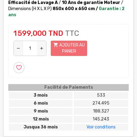
Efficacité de Lavage A
/
10 Ans de garantie Moteur
/
Dimensions (H X L X P)
850x 600 x 650 cm /
Garantie : 2
ans
1 599,000 TND
TTC
shopping_cart
AJOUTER AU
remove
add
PANIER
favorite_border
Facilité de Paiements
3 mois
533
6 mois
274.495
9 mois
188.327
12 mois
145.243
Jusqua 36 mois
Voir conditions