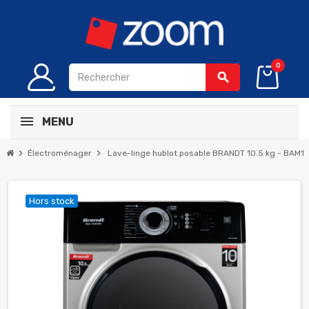
0
search
MENU
chevron_right
chevron_right
Électroménager
Lave-linge hublot posable BRANDT 10.5 kg - BAM10
Hors stock