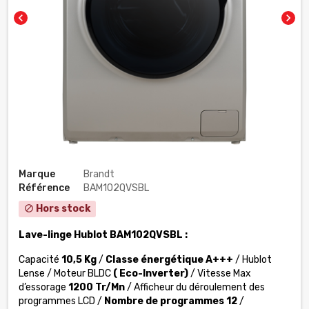
chevron_left
chevron_right
Marque
Brandt
Référence
BAM102QVSBL
Hors stock
block
Lave-linge Hublot
BAM102QVSBL :
Capacité
10,5 Kg
/
Classe énergétique A+++
/ Hublot
Lense / Moteur BLDC
( Eco-Inverter)
/ Vitesse Max
d’essorage
1200 Tr/Mn
/ Afficheur du déroulement des
programmes LCD /
Nombre de programmes 12
/