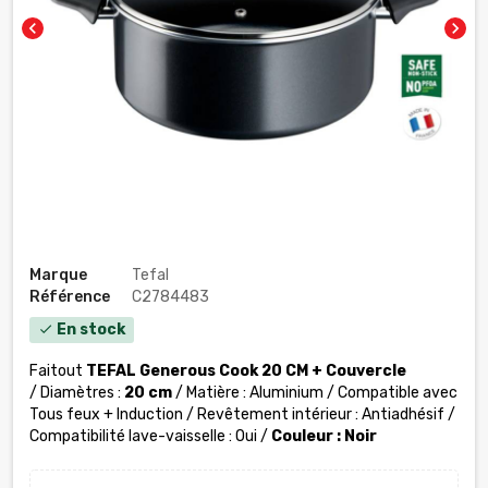
chevron_left
chevron_right
Marque
Tefal
Référence
C2784483
En stock
check
Faitout
TEFAL Generous Cook 20 CM
+ Couvercle
/ Diamètres :
20 cm
/ Matière : Aluminium / Compatible avec
Tous feux + Induction / Revêtement intérieur : Antiadhésif /
Compatibilité lave-vaisselle : Oui /
Couleur : Noir