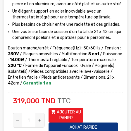
pierre et en aluminium) avec un côté plat et un autre strié.
Un élégant support en acier inoxydable avec un
thermostat intégré pour une température optimale.
Plus besoins de choisir entre une raclette et des grillades.
Une vaste surface de cuisson d'un total de 21 x 42 cm qui
comprend 8 poêlons et 8 spatules pour 8 personnes.
Bouton marche/arrêt / Fréquence(Hz) : 50/60Hz / Tension :
230V
/ Plaques amovibles / Multifonction
5 en1
/ Puissance
:
1400W
/ Thermostat réglable / Température maximale :
220 °C
/ Forme de l'appareil Funcook : Ovale / Poignée(s)
isolante(s) / Pièces compatibles avec le lave-vaisselle /
Entretien facile / Pieds antidérapants / Dimensions: 21 x
42cm /
Garantie 1 an
319,000 TND
TTC
shopping_cart
AJOUTER AU
PANIER
remove
add
ACHAT RAPIDE