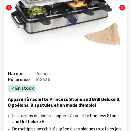
chevron_left
chevron_right
Marque
Princess
Référence
162635
En stock
check
Appareil à raclette Princess Stone and Grill Deluxe 8,
8 poêlons, 8 spatules et un mode d’emploi
Les raisons de choisir l'appareil à raclette Princess Stone
and Grill Deluxe 8 :
De multiples possibilités grâce à ses plaques rotatives (en