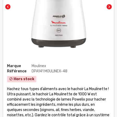
chevron_left
chevron_right
Marque
Moulinex
Référence
DPA141 MOULINEX-48
Hors stock
block
Hachez tous types d’aliments avec le hachoir La Moulinette !
Ultra puissant, le hachoir La Moulinette de 1000 W est
combiné avec la technologie de lames Powelix pour hacher
efficacement les ingrédients, même les plus durs, en
quelques secondes (oignons, ail, fines herbes, viande,
noisettes, etc.). Gardez le contrôle total grâce à un système