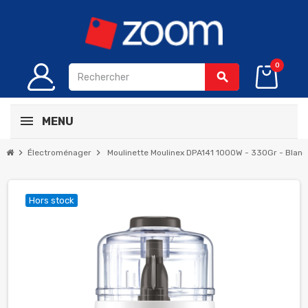
0
search
MENU
chevron_right
chevron_right
Électroménager
Moulinette Moulinex DPA141 1000W - 330Gr - Blan
Hors stock