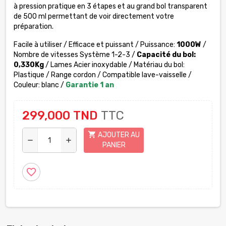
à pression pratique en 3 étapes et au grand bol transparent
de 500 ml permettant de voir directement votre
préparation.
Facile à utiliser / Efficace et puissant / Puissance:
1000W
/
Nombre de vitesses Système 1-2-3 /
Capacité du bol:
0,330Kg
/ Lames Acier inoxydable / Matériau du bol:
Plastique / Range cordon / Compatible lave-vaisselle /
Couleur: blanc /
Garantie 1 an
299,000 TND
TTC
shopping_cart
AJOUTER AU
remove
add
PANIER
favorite_border