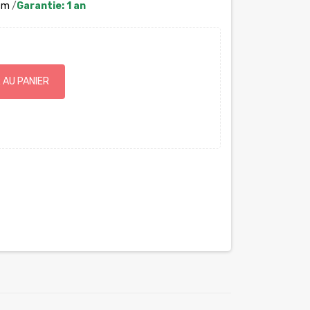
 cm
/
Garantie: 1 an
 AU PANIER