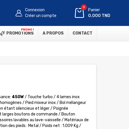
0
Connexion
Panier
Créer un compte
0,000 TND
PROMO !
PROMOTIONS
A PROPOS
CONTACT
sance:
450W
/ Touche turbo / 4 lames inox
 homogènes / Pied mixeur inox / Bol mélangeur
n étant silencieux et léger / Poignée
t larges boutons de commande / Bouton
soires lavables au lave-vaisselle / Matériaux de
on des pieds : Metal / Poids net : 1.009 Kg /