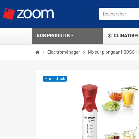
NOS PRODUITS
CLIMATISE
Électroménager
Mixeur plongeant BOSCH
chevron_right
chevron_right
Hors stock