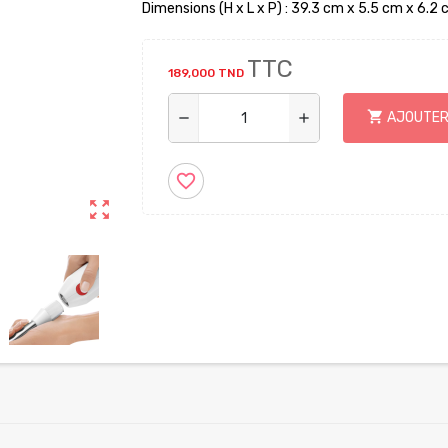
Dimensions (H x L x P) : 39.3 cm x 5.5 cm x 6.2
TTC
189,000 TND
shopping_cart
AJOUTER
remove
add
favorite_border
zoom_out_map