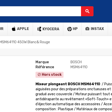
search
UR
APPLE
HP
INSTAX
KYOCERA
 MSM64110 450W Blanc& Rouge
Marque
BOSCH
Référence
MSM64110
Hors stock
block
Mixeur plongeant BOSCH MSM64110
/ Puis
aiguisées pour des préparations onctueuses et
gradué avec couvercle / Moteur puissant tout e
antidérapante au revêtement «Soft-Touch» e
d'éjection automatique des accessoires / Acces
composition : Plastique / Matériaux de compositi