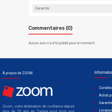
Garantie
Commentaires (0)
Aucun avis n'a été publié pour le moment.
Informati
À propos de ZOOM
Conditi
Achat pa
Garantie
Zoom, votre destination de confiance depuis
Livraiso
plus de 20 ans en Tunisie pour tous vos