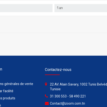
1 an
on
Contactez-nous
ons générales de vente
22 AV. Alain Savary, 1002 Tunis Belvéd
Tunisie
r facilité
31 300 553 - 58 490 221
s produits
Contact@zoom.com.tn
n