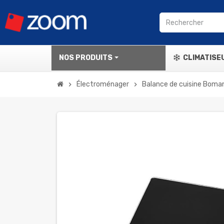
NOS PRODUITS
CLIMATISE
Électroménager
Balance de cuisine Boman
chevron_right
chevron_right