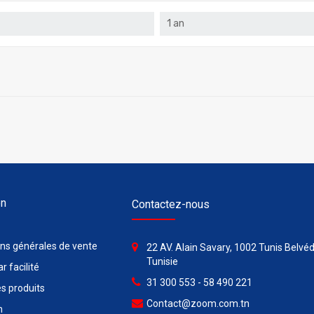
1 an
on
Contactez-nous
ons générales de vente
22 AV. Alain Savary, 1002 Tunis Belvéd
Tunisie
r facilité
31 300 553 - 58 490 221
s produits
Contact@zoom.com.tn
n