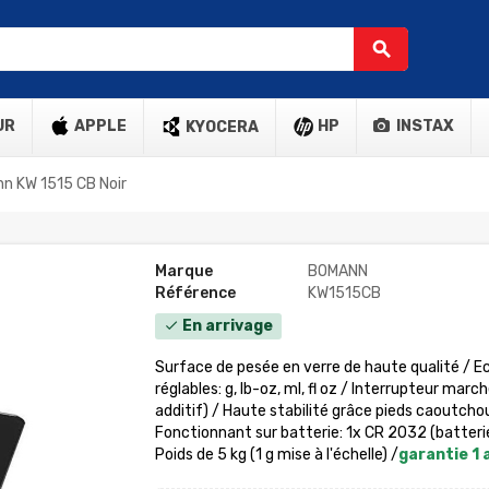
search
UR
APPLE
HP
INSTAX
KYOCERA
n KW 1515 CB Noir
Marque
BOMANN
Référence
KW1515CB
En arrivage
check
Surface de pesée en verre de haute qualité / Ec
réglables: g, lb-oz, ml, fl oz / Interrupteur mar
additif) / Haute stabilité grâce pieds caoutchou
Fonctionnant sur batterie: 1x CR 2032 (batterie
Poids de 5 kg (1 g mise à l'échelle) /
garantie 1 