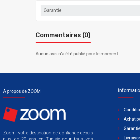
Garantie
Commentaires (0)
Aucun avis n'a été publié pour le moment.
Informati
À propos de ZOOM
Conditi
Achat pa
Garantie
Zoom, votre destination de confiance depuis
Livraiso
plus de 20 ans en Tunisie pour tous vos