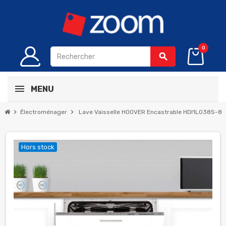
0
search
MENU
chevron_right
chevron_right
Électroménager
Lave Vaisselle HOOVER Encastrable HDI1L038S-80T
Hors stock