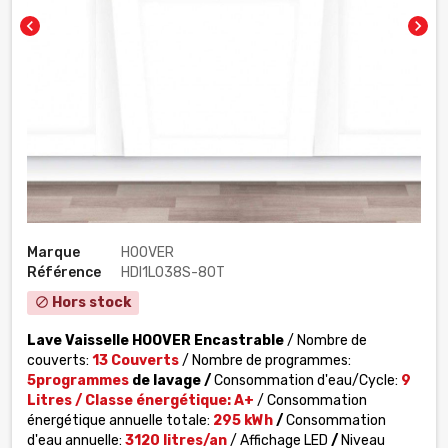
chevron_left
chevron_right
Marque
HOOVER
Référence
HDI1L038S-80T
Hors stock
block
Lave Vaisselle HOOVER
Encastrable
/ Nombre de
couverts:
13 Couverts
/ Nombre de programmes:
5
programmes
de lavage /
Consommation d'eau/Cycle:
9
Litres
/ Classe énergétique:
A+
/ Consommation
énergétique annuelle totale:
295 kWh
/
Consommation
d'eau annuelle:
3120 litres/an
/ Affichage LED
/
Niveau