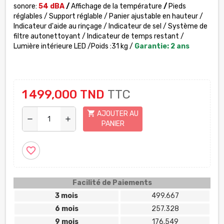
sonore:
54 dBA
/
Affichage de la température
/
Pieds
réglables / Support réglable / Panier ajustable en hauteur /
Indicateur d'aide au rinçage / Indicateur de sel / Système de
filtre autonettoyant / Indicateur de temps restant /
Lumière intérieure LED /
Poids :
31 kg
/
Garantie: 2 ans
1 499,000 TND
TTC
shopping_cart
AJOUTER AU
remove
add
PANIER
favorite_border
Facilité de Paiements
3 mois
499.667
6 mois
257.328
9 mois
176.549