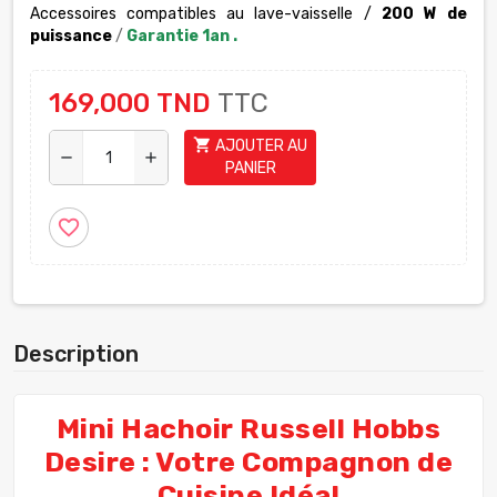
Accessoires compatibles au lave-vaisselle /
200 W de
puissance
/
Garantie 1an .
169,000 TND
TTC
shopping_cart
AJOUTER AU
remove
add
PANIER
favorite_border
Description
Mini Hachoir Russell Hobbs
Desire : Votre Compagnon de
Cuisine Idéal