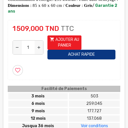
Dimensions 
: 85 x 60 x 60 cm / 
Couleur
 : 
Gris
/
Garantie 2
ans
1 509,000 TND
TTC
shopping_cart
AJOUTER AU
PANIER
remove
add
ACHAT RAPIDE
favorite_border
Facilité de Paiements
3 mois
503
6 mois
259.045
9 mois
177.727
12 mois
137.068
Jusqua 36 mois
Voir conditions