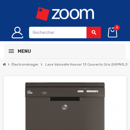
0
search
MENU
chevron_right
chevron_right
Électroménager
Lave Vaisselle Hoover 13 Couverts Gris (HSPN1L39