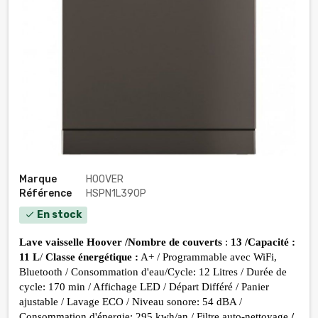
Marque
HOOVER
Référence
HSPN1L390P
En stock
check
Lave vaisselle Hoover /
Nombre de couverts 
: 
13 /
Capacité
: 
11 L
/ 
Classe énergétique :
 A+ / Programmable avec WiFi, 
Bluetooth / Consommation d'eau/Cycle: 12 Litres / Durée de 
cycle: 170 min / Affichage LED / Départ Différé / Panier 
ajustable / Lavage ECO / Niveau sonore: 54 dBA / 
Consommation d'énergie: 295 kwh/an / Filtre auto-nettoyage
 / 