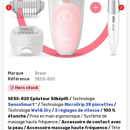
chevron_left
chevron_right
Marque
Braun
Référence
SES5-820
Hors stock
block
SES5-820 Epilateur Silképil5 /
Technologie
SensoSmart™
/
Technologie
MicroGrip 28 pincettes
/
Technologie
Wet& Dry
/
2 réglages de vitesse
/
100 %
étanche /
Prise en main ergonomique / Système de
massage haute fréquence /
Accessoire de contact avec
la peau /
Accessoire massage haute fréquence /
Tête