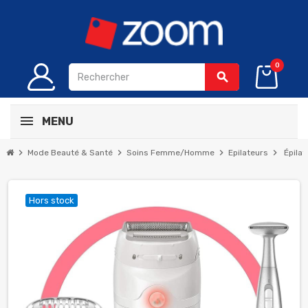
0
search
MENU
chevron_right
chevron_right
chevron_right
chevron_right
Mode Beauté & Santé
Soins Femme/Homme
Epilateurs
Épila
Hors stock