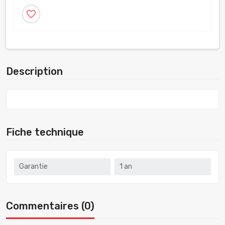
favorite_border
Description
Fiche technique
Garantie
1 an
Commentaires (0)