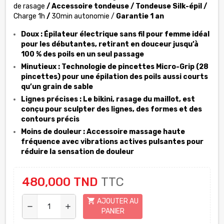
de rasage
/
Accessoire tondeuse /
Tondeuse Silk-épil /
Charge 1h
/
30min autonomie /
Garantie 1 an
Doux : Épilateur électrique sans fil pour femme idéal
pour les débutantes, retirant en douceur jusqu’à
100 % des poils en un seul passage
Minutieux : Technologie de pincettes Micro-Grip (28
pincettes) pour une épilation des poils aussi courts
qu’un grain de sable
Lignes précises : Le bikini, rasage du maillot, est
conçu pour sculpter des lignes, des formes et des
contours précis
Moins de douleur : Accessoire massage haute
fréquence avec vibrations actives pulsantes pour
réduire la sensation de douleur
480,000 TND
TTC
shopping_cart
AJOUTER AU
remove
add
PANIER