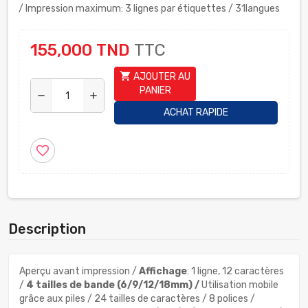
/ Impression maximum: 3 lignes par étiquettes / 31langues
155,000 TND
TTC
shopping_cart
AJOUTER AU
PANIER
remove
add
ACHAT RAPIDE
favorite_border
Description
Aperçu avant impression /
Affichage
: 1 ligne, 12 caractères
/
4 tailles de bande (6/9/12/18mm) /
Utilisation mobile
grâce aux piles / 24 tailles de caractères / 8 polices /