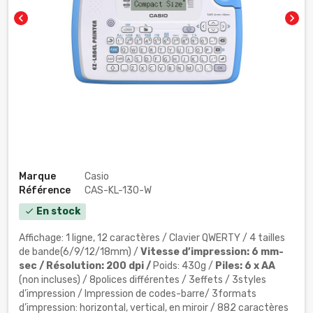
chevron_left
chevron_right
Marque
Casio
Référence
CAS-KL-130-W
En stock
check
Affichage: 1 ligne, 12 caractères / Clavier QWERTY / 4 tailles
de bande(6/9/12/18mm) /
Vitesse d’impression: 6 mm-
sec /
Résolution: 200 dpi /
Poids: 430g /
Piles: 6 x AA
(non incluses) / 8polices différentes / 3effets / 3styles
d’impression / Impression de codes-barre/ 3formats
d’impression: horizontal, vertical, en miroir / 882 caractères