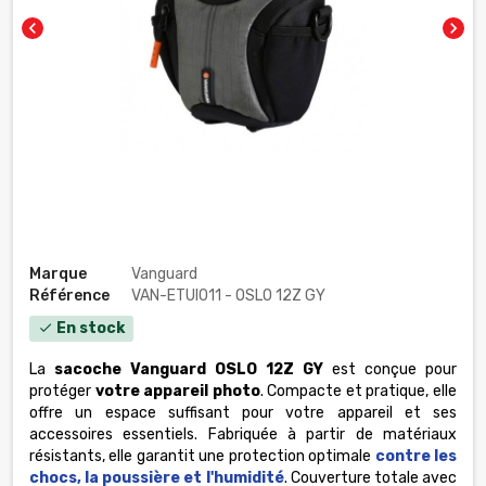
chevron_left
chevron_right
Marque
Vanguard
Référence
VAN-ETUI011 - OSLO 12Z GY
En stock
check
La
sacoche Vanguard OSLO 12Z GY
est conçue pour
protéger
votre appareil photo
. Compacte et pratique, elle
offre un espace suffisant pour votre appareil et ses
accessoires essentiels. Fabriquée à partir de matériaux
résistants, elle garantit une protection optimale
contre les
chocs, la poussière et l'humidité
.
C
ouverture totale
avec