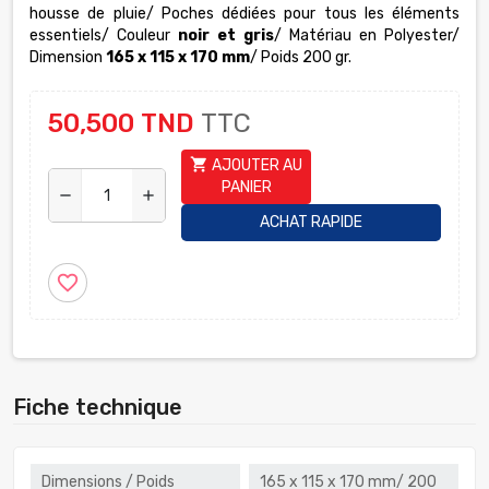
housse de pluie/
P
oches
dédiées
pour
tous les éléments
essentiels/
Couleur
noir et gris
/ Matériau en Polyester/
Dimension
165
x 115 x 170 mm
/
Poids 200 gr.
50,500 TND
TTC
shopping_cart
AJOUTER AU
PANIER
remove
add
ACHAT RAPIDE
favorite_border
Fiche technique
Dimensions / Poids
165 x 115 x 170 mm/ 200