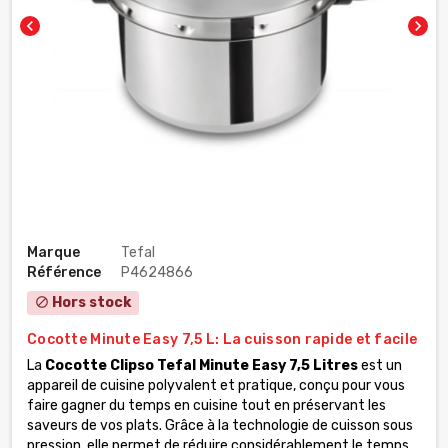
chevron_left
chevron_right
Marque
Tefal
Référence
P4624866
Hors stock
block
Cocotte Minute Easy 7,5 L: La cuisson rapide et facile
La
Cocotte Clipso Tefal Minute Easy 7,5 Litres
est un
appareil de cuisine polyvalent et pratique, conçu pour vous
faire gagner du temps en cuisine tout en préservant les
saveurs de vos plats. Grâce à la technologie de cuisson sous
pression, elle permet de réduire considérablement le temps