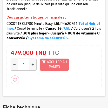
de cuisson, jusqu'à deux fois plus vite qu'une cuisson
traditionnelle.
Ces caractéristiques principales :
COCOTTE CLIPSO Minute Easy 7,5L P4620766
Tefal Noir et
Inox
/
Cocotte minute /
Capacité:
7,5L
/
Cuit jusqu’à 2 fois
plus vite /
30% plus léger
-
Jusqu’à + 80% de vitamine C
conservée /
Système de sécurité 5
.
479,000 TND
TTC
shopping_cart
AJOUTER AU
remove
add
PANIER
favorite_border
Fiche technique