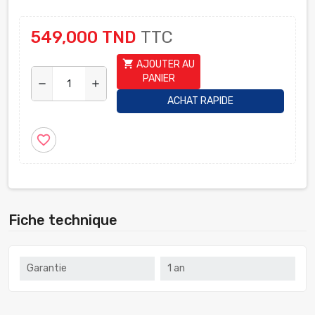
549,000 TND
TTC
shopping_cart
AJOUTER AU
PANIER
remove
add
ACHAT RAPIDE
favorite_border
Fiche technique
Garantie
1 an