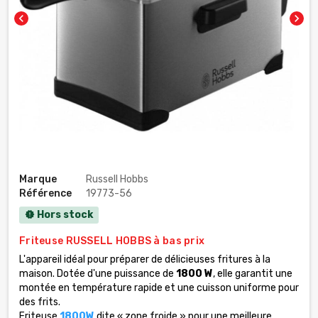
chevron_left
chevron_right
Marque
Russell Hobbs
Référence
19773-56
Hors stock
new_releases
Friteuse RUSSELL HOBBS à bas prix
L'appareil idéal pour préparer de délicieuses fritures à la
maison. Dotée d'une puissance de
1800 W
, elle garantit une
montée en température rapide et une cuisson uniforme pour
des frits.
Friteuse
1800W
dite « zone froide » pour une meilleure