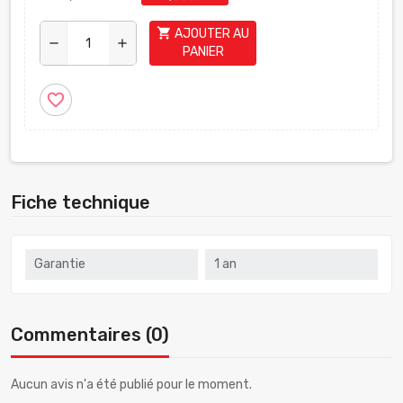
shopping_cart
AJOUTER AU
remove
add
PANIER
favorite_border
Fiche technique
Garantie
1 an
Commentaires (0)
Aucun avis n'a été publié pour le moment.