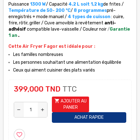
Puissance
1300 W
/ Capacité
4.2 L soit 1,2 kg
de frites /
Température de 50- 200 °C
/
8 programmes
pré-
enregistrés + mode manuel /
4 types de cuisson
: cuire,
frire, rôtir, griller / Cuve amovible à revêtement
anti-
adhésif
compatible lave-vaisselle / Couleur noir
/
Garantie
1 an
.
Cette Air Fryer Fagor est idéale pour :
Les familles nombreuses
Les personnes souhaitant une alimentation équilibrée
Ceux qui aiment cuisiner des plats variés
399,000 TND
TTC
shopping_cart
AJOUTER AU
PANIER
remove
add
ACHAT RAPIDE
favorite_border