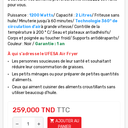
pour vous.
Puissance :
1200 Watts
/ Capacité :
2 Litres
/ Friteuse sans
huile/ Minuterie jusqu'à 60 minutes/
Technologie 360° de
circulation d’air
à grande vitesse/ Contrôle de la
température à 200 ° C/ Seau et plateaux antiadhésifs/
Corps et poignée au toucher froid/ Supports antidérapants/
Couleur : Noir /
Garantie : 1 an
À qui s'adresse le UFESA Air Fryer
Les personnes soucieuses de leur santé et souhaitant
réduire leur consommation de graisses.
Les petits ménages ou pour préparer de petites quantités
d'aliments.
Ceux qui aiment cuisiner des aliments croustillants sans
utiliser beaucoup d'huile.
259,000 TND
TTC
shopping_cart
AJOUTER AU
remove
add
PANIER