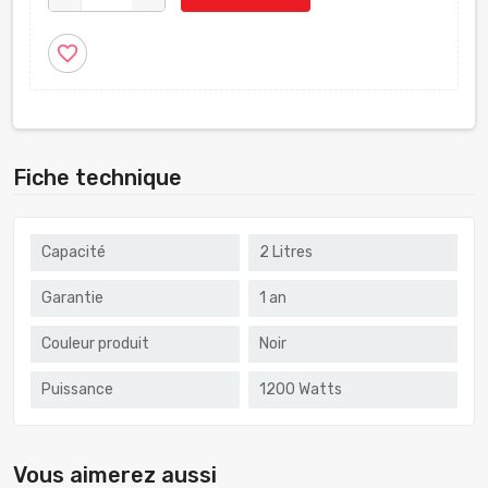
favorite_border
Fiche technique
Capacité
2 Litres
Garantie
1 an
Couleur produit
Noir
Puissance
1200 Watts
Vous aimerez aussi