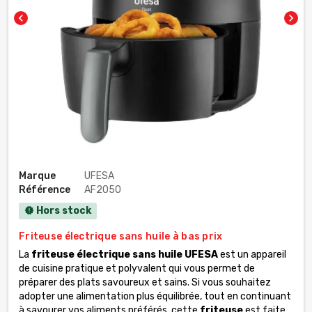
chevron_left
chevron_right
Marque
UFESA
Référence
AF2050
Hors stock
new_releases
Friteuse électrique sans huile à bas prix
La
friteuse électrique sans huile UFESA
est un appareil
de cuisine pratique et polyvalent qui vous permet de
préparer des plats savoureux et sains. Si vous souhaitez
adopter une alimentation plus équilibrée, tout en continuant
à savourer vos aliments préférés, cette
friteuse
est faite