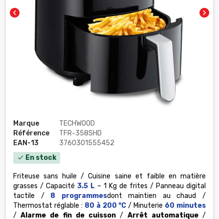
chevron_left
chevron_right
Marque
TECHWOOD
Référence
TFR-358SHD
EAN-13
3760301555452
En stock
check
Friteuse sans huile / Cuisine saine et faible en matière
grasses / Capacité
3.5 L
~ 1 Kg de frites / Panneau digital
tactile /
8 programmes
dont maintien au chaud /
Thermostat réglable :
80 à 200 °C
/ Minuterie
60 minutes
/
Alarme de fin de cuisson
/
Arrêt automatique
/