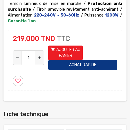
Témoin lumineux de mise en marche /
Protection anti
surchauffe
/ Tiroir amovible revêtement anti-adhérant /
Alimentation
220-240V ~ 50-60Hz
/ Puissance
1200W
/
Garantie 1 an
219,000 TND
TTC
shopping_cart
AJOUTER AU
PANIER
remove
add
ACHAT RAPIDE
favorite_border
Fiche technique