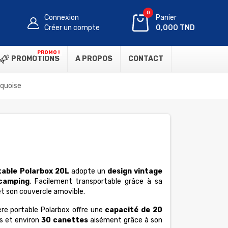
0
Connexion
Panier
Créer un compte
0,000 TND
PROMO !
PROMOTIONS
A PROPOS
CONTACT
rquoise
table Polarbox 20L
adopte un
design vintage
 camping
. Facilement transportable grâce à sa
 et son couvercle amovible.
re portable Polarbox offre une
capacité de 20
ts et environ
30 canettes
aisément grâce à son