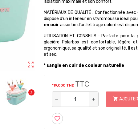
isolation maximale et son confort.
MATÉRIAUX DE QUALITÉ : Confectionnée avec de
dispose d'un intérieur en styromousse idéal pou
en cuir
assortie d'un lettrage coloré est dispon
UTILISATION ET CONSEILS : Parfaite pour la p
glacière Polarbox est confortable, légère 
ergonomique, sa qualité et son originalité. Il 
et sec.
zoom_out_map
*
sangle en cuir de couleur naturelle
TTC
119,000 TND
chevron_right
shopping_cart
AJOUTER
remove
add
favorite_border