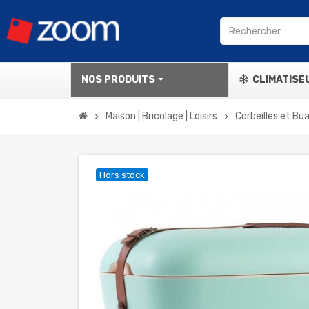
NOS PRODUITS
CLIMATISE
Maison | Bricolage | Loisirs
Corbeilles et Bu
chevron_right
chevron_right
Hors stock