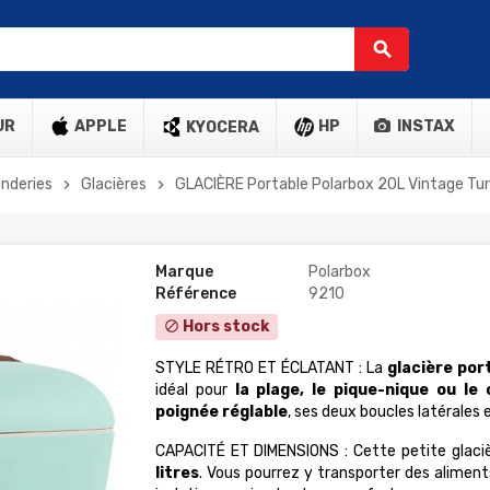
search
UR
APPLE
HP
INSTAX
KYOCERA
anderies
Glacières
GLACIÈRE Portable Polarbox 20L Vintage Tu
chevron_right
chevron_right
Marque
Polarbox
Référence
9210
Hors stock
block
STYLE RÉTRO ET ÉCLATANT : La
glacière por
idéal pour
la plage, le pique-nique ou le
poignée réglable
, ses deux boucles latérales
CAPACITÉ ET DIMENSIONS : Cette petite glaciè
litres
. Vous pourrez y transporter des alimen