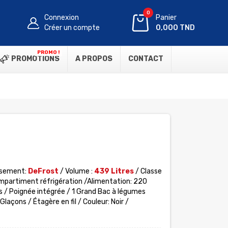
0
Connexion
Panier
Créer un compte
0,000 TND
PROMO !
PROMOTIONS
A PROPOS
CONTACT
ssement:
DeFrost
/ Volume :
439 Litres
/ Classe
ompartiment réfrigération /Alimentation: 220
s / Poignée intégrée / 1 Grand Bac à légumes
açons / Étagère en fil / Couleur: Noir /