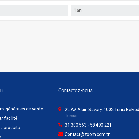
1 an
on
Contactez-nous
ons générales de vente
22 AV. Alain Savary, 1002 Tunis Belvéd
Tunisie
r facilité
31 300 553 - 58 490 221
s produits
Contact@zoom.com.tn
n