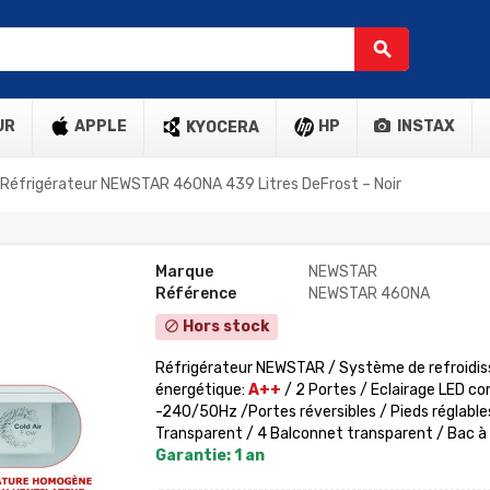
search
UR
APPLE
HP
INSTAX
KYOCERA
Réfrigérateur NEWSTAR 460NA 439 Litres DeFrost – Noir
Marque
NEWSTAR
Référence
NEWSTAR 460NA
Hors stock
block
Réfrigérateur NEWSTAR /
Système de refroidi
énergétique:
A++
/ 2 Portes / Eclairage LED c
-240/50Hz /Portes réversibles / Pieds réglable
Transparent / 4 Balconnet transparent / Bac à Gl
Garantie: 1 an