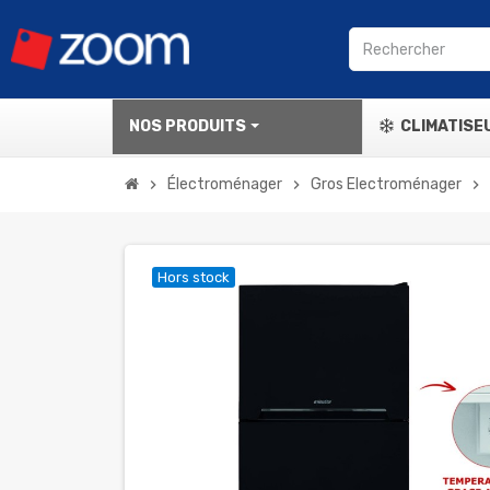
NOS PRODUITS
CLIMATISE
Électroménager
Gros Electroménager
chevron_right
chevron_right
chevron_right
Hors stock