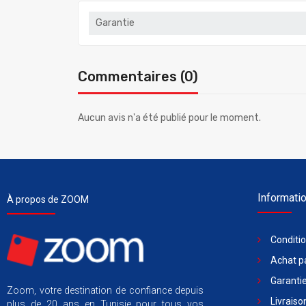
Garantie
Commentaires (0)
Aucun avis n'a été publié pour le moment.
Informati
À propos de ZOOM
Conditi
Achat pa
Garantie
Zoom, votre destination de confiance depuis
Livraiso
plus de 20 ans en Tunisie pour tous vos