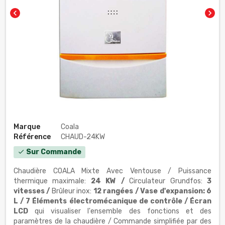
chevron_left
chevron_right
Marque
Coala
Référence
CHAUD-24KW
Sur Commande
check
Chaudière COALA Mixte Avec Ventouse / Puissance
thermique maximale:
24 KW
/
Circulateur Grundfos:
3
vitesses
/
Brûleur inox:
12 rangées
/ Vase d'expansion:
6
L
/
7 Éléments
électromécanique de contrôle /
Écran
LCD
qui visualiser l'ensemble des fonctions et des
paramètres de la chaudière / Commande simplifiée par des