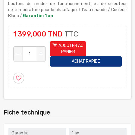
boutons de modes de fonctionnement, et de sélecteur
de température pour le chauffage et l'eau chaude / Couleur:
Blanc
/
Garantie: 1 an
1 399,000 TND
TTC
shopping_cart
AJOUTER AU
PANIER
remove
add
ACHAT RAPIDE
favorite_border
Fiche technique
Garantie
1 an