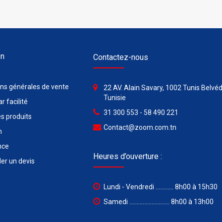
on
Contactez-nous
ons générales de vente
22 AV. Alain Savary, 1002 Tunis Belvéd
Tunisie
r facilité
31 300 553 - 58 490 221
s produits
Contact@zoom.com.tn
n
nce
Heures d’ouverture :
r un devis
Lundi - Vendredi ............ 8h00 à 15h30
Samedi ........................... 8h00 à 13h00