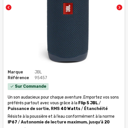
chevron_left
chevron_right
Marque
JBL
Référence
95457
Sur Commande
check
Un son audacieux pour chaque aventure
.Emportez vos sons
préférés partout avec vous grâce à la
Flip 5 JBL
./
Puissance de sortie,
RMS
40 Watts
/
Étanchéité
Résiste à la poussière et à l’eau conformément à la norme
IP67
/
Autonomie de lecture maximum,
jusqu'à
20