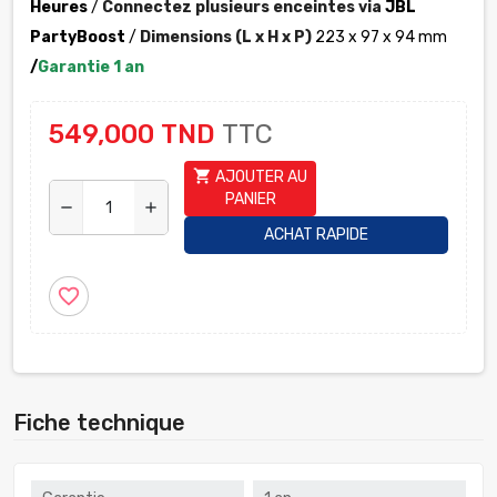
Heures
/
Connectez plusieurs enceintes via
JBL
PartyBoost
/
Dimensions (L x H x P)
223 x 97 x 94 mm
/
Garantie 1 an
549,000 TND
TTC
shopping_cart
AJOUTER AU
PANIER
remove
add
ACHAT RAPIDE
favorite_border
Fiche technique